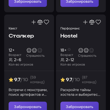
Забронировать
Забронировать
Квест
Перформанс
Сталкер
Hostel
12+
18+
Возраст
Возраст
Страшность
Страшность
2–6
2–12
Кол-во игроков
Кол-во игроков
(59
(87
9.7
/10
9.7
/10
команд)
команд)
Встречи с монстрами,
Раскройте тайны
поиск артефактов и
хостела и выберитесь
жестокая борьба за
живыми
выживание в
Забронировать
Забронировать
аномальной зоне