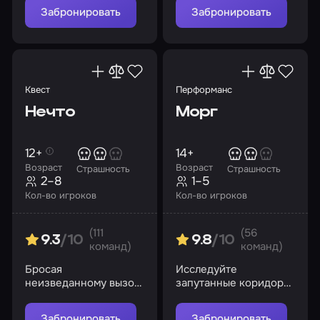
проклятой усадьбе и
Забронировать
Забронировать
успей выбраться…
Квест
Перформанс
Нечто
Морг
12+
14+
Возраст
Возраст
Страшность
Страшность
2–8
1–5
Кол-во игроков
Кол-во игроков
(111
(56
9.3
/10
9.8
/10
команд)
команд)
Бросая
Исследуйте
неизведанному вызов,
запутанные коридоры
знай, нечто может
и секреты этого места
поглотить тебя…
Забронировать
Забронировать