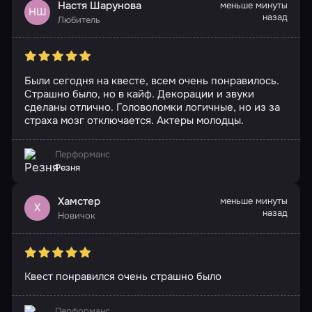
Настя Шарунова
меньше минуты
НШ
назад
Любитель
Были сегодня на квесте, всем очень понравилось.
Страшно было, но в кайф. Декорации и звуки
сделаны отлично. Головоломки логичные, но из за
страха мозг отключается. Актеры молодцы.
Перформанс
Резня
Хамстер
меньше минуты
Х
назад
Новичок
Квест понравился очень страшно было
Перформанс