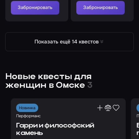
уникальными
Забронировать
Забронировать
испытаниями
Показать ещё 14 квестов
Новые квесты для
женщин в Омске
3
Новинка
Перформанс
П
Гарри и философский
камень