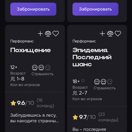
Забронировать
Забронировать
Перформанс
Перформанс
Похищение
Эпидемия.
Последний
шанс
12+
Возраст
Страшность
1–8
18+
Кол-во игроков
Возраст
Страшность
2–7
Кол-во игроков
(16
9.6
/10
команд)
(23
Заблудившись в лесу,
9.7
/10
команды)
вы находите странный
дом с мрачным
Вы – последняя
прошлым