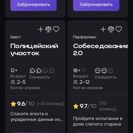
инфекции!
Забронировать
Забронировать
Квест
Перформанс
Полицейский
Собеседование
участок
2.0
12+
18+
Возраст
Возраст
Сложность
Страшность
2–5
2–12
Кол-во игроков
Кол-во игроков
(110
(<10 команд)
9.6
/10
9.7
/10
команд)
Спасите агента и
Пройдите испытание в
украденные данные из
доме слепого старика
рук правосудия