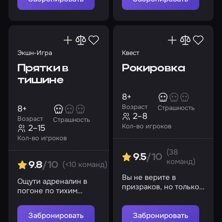
Экшн-Игра
Квест
Прятки в
Рокировка
тишине
8+
Возраст
8+
Страшность
2–8
Возраст
Страшность
Кол-во игроков
2–15
Кол-во игроков
(38
9.5
/10
команд)
(<10 команд)
9.8
/10
Вы не верите в
Ощути адреналин в
призраков, но только
погоне по тихим
они помогут
коридорам
выбраться из
заброшенного
Забронировать
Забронировать