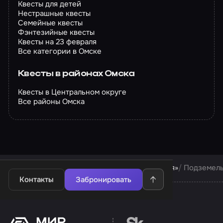
Квесты для детей
Нестрашные квесты
Семейные квесты
Фэнтезийные квесты
Квесты на 23 февраля
Все категории в Омске
Квесты в районах Омска
Квесты в Центральном округе
Все районы Омска
Квесты в Омске
Квесты компании «Изоляция»
Подземель
Контакты
Забронировать
Перейти на сайт партн