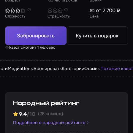
Возраст
Кол-во игроков
Время
от 2 700 ₽
Сложность
Страшность
Цена
Забронировать
Купить в подарок
Квест смотрит 1 человек
сти
Медиа
Цены
Бронировать
Категории
Отзывы
Похожие квес
Народный рейтинг
(28 команд)
9.4
/10
Подробнее о народном рейтинге