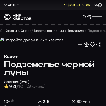
Омск
+7 (381) 221-81-85
ВКонта
Max
Квесты в Омске
Квесты компании «Изоляция»
Подземель
Квест
Подземелье черной
луны
Изоляция (Омск)
(28 команд)
9.4
/10
10+
2-5
60 мин