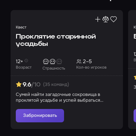
Квест
К
Проклятие старинной
усадьбы
1
В
12+
2–5
Возраст
Кол-во игроков
Страшность
(35 команд)
9.6
/10
З
Сумей найти загадочные сокровища в
проклятой усадьбе и успей выбраться…
Забронировать