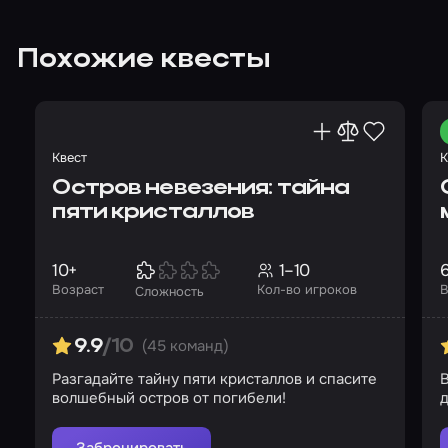
Похожие квесты
Квест
К
Остров невезения: тайна
пяти кристаллов
10+
1–10
Возраст
Кол-во игроков
В
Сложность
(45 команд)
9.9
/10
Разгадайте тайну пяти кристаллов и спасите
В
волшебный остров от погибели!